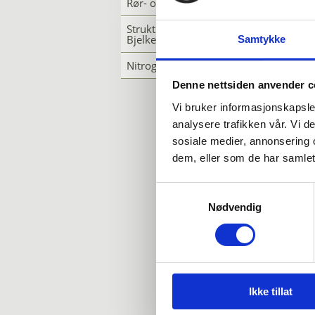
Rør- og profilmaskiner
Strukturstål &
Bjelkebearbeiding
Samtykke
Nitrogengeneratorer
Denne nettsiden anvender c
Vi bruker informasjonskapsler
analysere trafikken vår. Vi 
sosiale medier, annonsering 
dem, eller som de har samlet
Samtykkevalg
Nødvendig
Ikke tillat