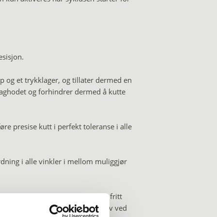
esisjon.
 og et trykklager, og tillater dermed en
saghodet og forhindrer dermed å kutte
re presise kutt i perfekt toleranse i alle
ning i alle vinkler i mellom muliggjør
skrustikk som kan posisjoneres fritt
ffektiv og sikker fastspenning selv ved