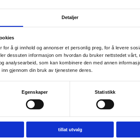
rørkutting.
TEKNISK DATA:
Detaljer
ookies
0°
120 mm
105 m
 for å gi innhold og annonser et personlig preg, for å levere sos
- 45°
120 mm
100 m
deler dessuten informasjon om hvordan du bruker nettstedet vårt,
+ 45°
110 mm
95 mm
og analysearbeid, som kan kombinere den med annen informasjon d
 inn gjennom din bruk av tjenestene deres.
Maksimal skrustikkåpning
180 mm
Hvilestykke mates ikke
385 mm
Egenskaper
Statistikk
lenger
Bladstørrelse
HM 350 x 32 x 3.4 mm
Bladmotoreffekt
2.6 / 3.6 kw - tre-fase
tillat utvalg
Bladrotasjonshastighet
1700 / 3400 rpm - 2 hastigheter