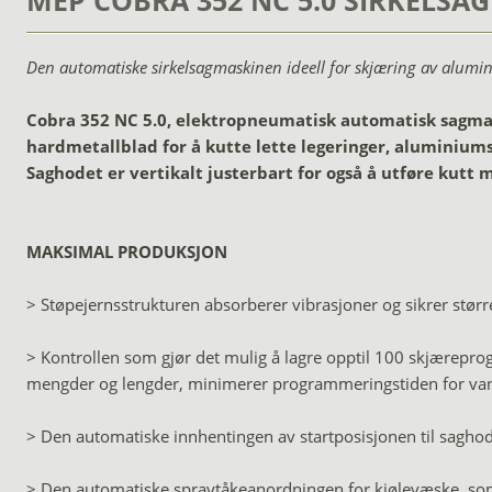
MEP COBRA 352 NC 5.0 SIRKELSAG
Den automatiske sirkelsagmaskinen ideell for skjæring av alumini
Cobra 352 NC 5.0, elektropneumatisk automatisk sagma
hardmetallblad for å kutte lette legeringer, aluminiumspr
Saghodet er vertikalt justerbart for også å utføre kutt m
MAKSIMAL PRODUKSJON
> Støpejernsstrukturen absorberer vibrasjoner og sikrer større
> Kontrollen som gjør det mulig å lagre opptil 100 skjærepro
mengder og lengder, minimerer programmeringstiden for van
> Den automatiske innhentingen av startposisjonen til sagho
> Den automatiske spraytåkeanordningen for kjølevæske, som 