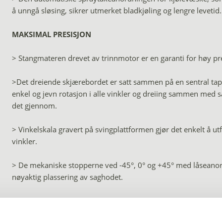
å unngå sløsing, sikrer utmerket bladkjøling og lengre levetid.
MAKSIMAL PRESISJON
> Stangmateren drevet av trinnmotor er en garanti for høy pr
>Det dreiende skjærebordet er satt sammen på en sentral tapp
enkel og jevn rotasjon i alle vinkler og dreiing sammen med 
det gjennom.
> Vinkelskala gravert på svingplattformen gjør det enkelt å utfø
vinkler.
> De mekaniske stopperne ved -45°, 0° og +45° med låseanord
nøyaktig plassering av saghodet.
> Klemenheten, som er utstyrt med både to frontpneumatiske 
langs delenes lengdeakse og en vertikal skrustikke, sikrer en e