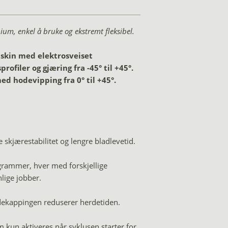
um, enkel å bruke og ekstremt fleksibel.
skin med elektrosveiset
ofiler og gjæring fra -45° til +45°.
ed hodevipping fra 0° til +45°.
 skjærestabilitet og lengre bladlevetid.
grammer, hver med forskjellige
lige jobber.
dekappingen reduserer herdetiden.
kun aktiveres når syklusen starter for