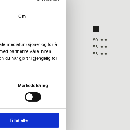
Om
m
180 x 70 mm
80 mm
iale mediefunksjoner og for å
m
135 x 60 mm
55 mm
 med partnerne våre innen
135 x 60 mm
55 mm
u har gjort tilgjengelig for
Markedsføring
Tillat alle