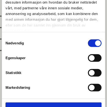
dessuten informasjon om hvordan du bruker nettstedet
Fordeler med nitrogengenerator:
vårt, med partnerne våre innen sosiale medier,
annonsering og analysearbeid, som kan kombinere den
Lavere kostnader sammenlignet med flaskegass
med annen informasjon du har gjort tilgjengelig for dem,
eller som de har samlet inn gjennom din bruk av
Stabil og kontinuerlig gasstilførsel
tjenestene deres.
Samtykkevalg
Bedre skjærekvalitet (mindre oksidering)
Nødvendig
Økt effektivitet i produksjonen
Egenskaper
BILDEGALLERI
Statistikk
Markedsføring