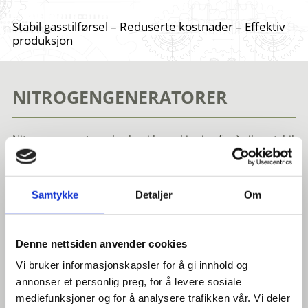
Stabil gasstilførsel – Reduserte kostnader – Effektiv
produksjon
NITROGENGENERATORER
Nitrogengeneratorer brukes i laserskjæring for å sikre stabil
gasstilførsel og høy kvalitet i kutteprosessen. Ved å
produsere nitrogen på stedet slipper man behovet for
flaskegass, noe som gir lavere driftskostnader og en mer
Samtykke
Detaljer
Om
effektiv produksjon.
Løsningene fra MSS er utviklet for industrielle applikasjoner
Denne nettsiden anvender cookies
og gir pålitelig drift med jevn gasstilførsel tilpasset behovet
Vi bruker informasjonskapsler for å gi innhold og
i produksjonen. Dette gjør dem godt egnet for både små og
annonser et personlig preg, for å levere sosiale
store virksomheter innen platebearbeiding.
mediefunksjoner og for å analysere trafikken vår. Vi deler