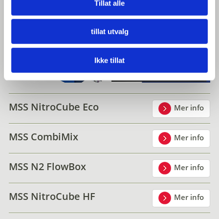
Tillat alle
tillat utvalg
Ikke tillat
MSS NitroCube Eco
Mer info
MSS CombiMix
Mer info
MSS N2 FlowBox
Mer info
MSS NitroCube HF
Mer info