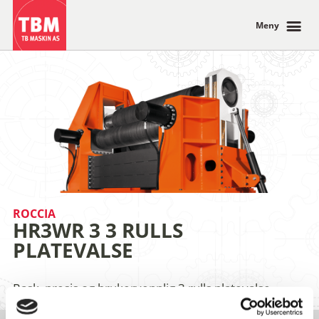
Meny
ROCCIA
HR3WR 3 3 RULLS
PLATEVALSE
Rask, presis og brukervennlig 3 rulls platevalse