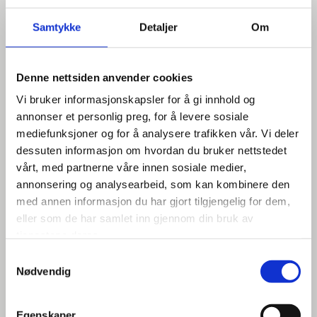
ROCCIA HR3WR 3 RULLS
Samtykke
Detaljer
Om
PLATEVALSE
Denne nettsiden anvender cookies
Roccia HR3WR 3 rulls platevalse
Vi bruker informasjonskapsler for å gi innhold og
Den mest allsidige 3-rulls platevalsen. Denne 3-rulls
annonser et personlig preg, for å levere sosiale
platevalsen fra Roccia bruker 3 valser med drift for å sikre
mediefunksjoner og for å analysere trafikken vår. Vi deler
det rullende dreiemomentets kraftoverføring. På denne
dessuten informasjon om hvordan du bruker nettstedet
måten er man sikret et godt grep om materialene mellom
vårt, med partnerne våre innen sosiale medier,
topp- og bunnvalsen, med MAP klemmesystem. Plug &
annonsering og analysearbeid, som kan kombinere den
play system for oppgradering av styresystemene.
med annen informasjon du har gjort tilgjengelig for dem,
Kan leveres i mange dimensjoner og med spesifikasjoner
eller som de har samlet inn gjennom din bruk av
tilpasset ditt behov.
tjenestene deres.
Samtykkevalg
Nødvendig
Egenskaper