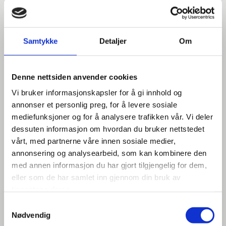
BRUKERVENNLIG
> Det dreiende skjærebordet er satt sammen på en sentral
tapp og et rullelager, og tillater dermed en enkel og jevn
Samtykke
Detaljer
Om
rotasjon i alle vinkler og dreiing sammen med saghodet og
forhindrer dermed å kutte det gjennom.
Denne nettsiden anvender cookies
> Vinkelskala gravert på vendebordet gjør det enkelt å
Vi bruker informasjonskapsler for å gi innhold og
utføre presise kutt i perfekt toleranse i alle vinkler.
annonser et personlig preg, for å levere sosiale
mediefunksjoner og for å analysere trafikken vår. Vi deler
> Klemenheten som skyves i lengderetningen til høyre og
dessuten informasjon om hvordan du bruker nettstedet
venstre for saghodet gjør det mulig å utføre selv nøyaktige
vårt, med partnerne våre innen sosiale medier,
vinkelkutt på en sikker måte.
annonsering og analysearbeid, som kan kombinere den
med annen informasjon du har gjort tilgjengelig for dem,
> Det hurtigutløsende klemsystemet gjør det mulig å
eller som de har samlet inn gjennom din bruk av
manuelt åpne/lukke skrustikken på en enkel måte.
tjenestene deres.
Samtykkevalg
> Kjølevæskeflommen under skjærebordet unngår
Nødvendig
opphopning av spon og nedetider under sponfjerningen.