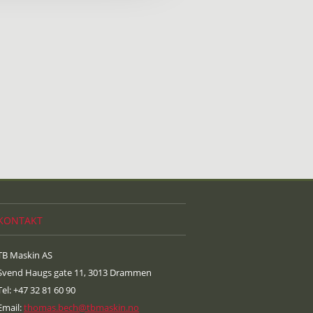
KONTAKT
TB Maskin AS
Svend Haugs gate 11, 3013 Drammen
Tel: +47 32 81 60 90
Email:
thomas.bech@tbmaskin.no