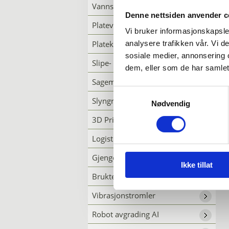
Vannskjærer
Denne nettsiden anvender c
Platevalser
Vi bruker informasjonskapsler
Plateknekker
analysere trafikken vår. Vi 
sosiale medier, annonsering 
Slipe- & Avgrademaskiner
dem, eller som de har samlet
Sagemaskiner
Samtykkevalg
Slyngrensing
Nødvendig
3D Printer
Logistikk-systemer
Gjengemaskiner
Ikke tillat
Brukte maskiner
Vibrasjonstromler
Robot avgrading AI