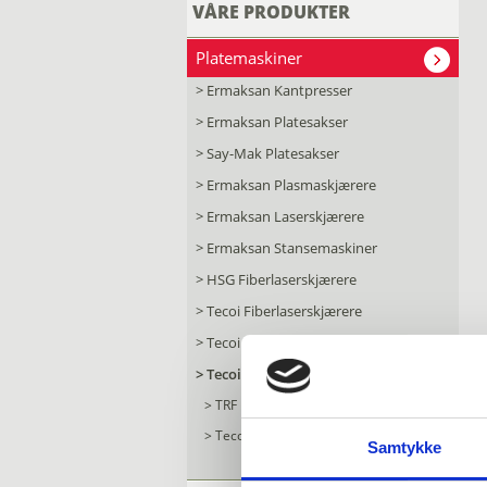
VÅRE PRODUKTER
Platemaskiner
>
Ermaksan Kantpresser
>
Ermaksan Platesakser
>
Say-Mak Platesakser
>
Ermaksan Plasmaskjærere
>
Ermaksan Laserskjærere
>
Ermaksan Stansemaskiner
>
HSG Fiberlaserskjærere
>
Tecoi Fiberlaserskjærere
>
Tecoi Plasmaskjærere
>
Tecoi Kantbearbeiding
>
TRF
>
Tecoi TRF PowerDrive
Samtykke