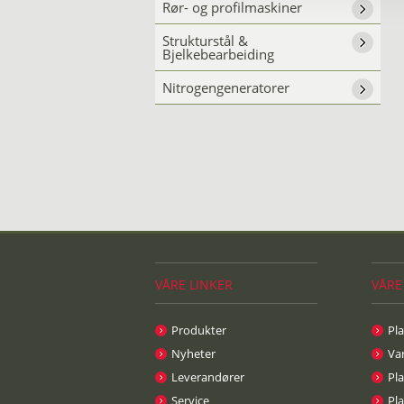
Rør- og profilmaskiner
Strukturstål &
Bjelkebearbeiding
Nitrogengeneratorer
VÅRE LINKER
VÅRE
Produkter
Pl
Nyheter
Va
Leverandører
Pla
Service
Pl