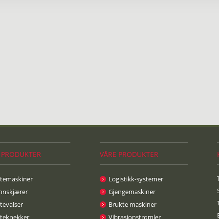
 PRODUKTER
VÅRE PRODUKTER
atemaskiner
Logistikk-systemer
nnskjærer
Gjengemaskiner
tevalser
Brukte maskiner
ateknekker
Vibrasjonstromler