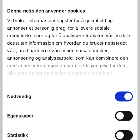
FASTECH FMA COMBI CNC
PLATEKNEKKE
Denne nettsiden anvender cookies
Vi bruker informasjonskapsler for å gi innhold og
annonser et personlig preg, for å levere sosiale
Motorisert knekke
med roterbar overvange fra Fastech.
mediefunksjoner og for å analysere trafikken vår. Vi deler
dessuten informasjon om hvordan du bruker nettstedet
Spesifikasjoner:
vårt, med partnerne våre innen sosiale medier,
annonsering og analysearbeid, som kan kombinere den
• 180° roterbar overvange med åpning på 250 mm og 2
med annen informasjon du har gjort tilgjengelig for dem,
verktøystasjoner
eller som de har samlet inn gjennom din bruk av
• Leveres med 120 mm geitefotskinne og 20° skarpskinne
tjenestene deres.
• Erfold Basic CNC software på 15.6 ” touchskjerm med
svingbar arm
Samtykkevalg
• 1300 mm motorisert bakanslag og bord med kuler
Nødvendig
• Manuelt crowning system
• Motorisert justering av bøyevangeforstilling 80 mm (A
Egenskaper
axis)
Statistikk