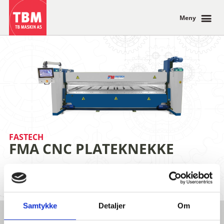
Meny
FASTECH
FMA CNC PLATEKNEKKE
Combi CNC motorisert knekke med roterbar
overvange
Samtykke
Detaljer
Om