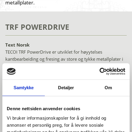
metallplater.
TRF POWERDRIVE
Text Norsk
TECOI TRF PowerDrive er utviklet for høyytelses
kantbearbeiding og fresing av store og tykke metallplater i
krevende industrimiljøer.
Maskinen kombinerer avansert CBM (Cold Bevel Milling)-
teknologi med høy presisjon og stor arbeidskapasitet, og er
Samtykke
Detaljer
Om
spesielt utviklet for bransjer som offshore, skipsbygging,
vindkraft, petrokjemi og tung stålproduksjon.
Denne nettsiden anvender cookies
TRF PowerDrive kan utføre fresing, boring, gjenging og
Vi bruker informasjonskapsler for å gi innhold og
forsenking i én effektiv prosess – med minimal
annonser et personlig preg, for å levere sosiale
varmeutvikling og høy overflatekvalitet.
mediefunksjoner og for å analysere trafikken vår. Vi deler